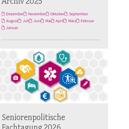
Archiv 2025
Dezember
November
Oktober
September
August
Juli
Juni
Mai
April
März
Februar
Januar
Seniorenpolitische
Fachtagung 2026