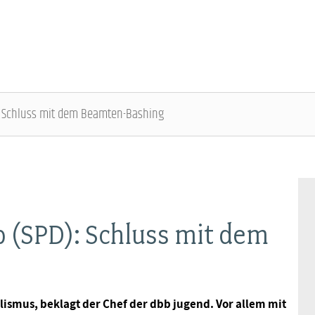
: Schluss mit dem Beamten-Bashing
DBB SENIOREN - ÜBERBLICK
VERANSTALTUNGEN - ÜBERBLICK
Gremien
Fachtagungen
 (SPD): Schluss mit dem
Geschäftsführung
Bundesseniorenkongress
Kontakt
ismus, beklagt der Chef der dbb jugend. Vor allem mit