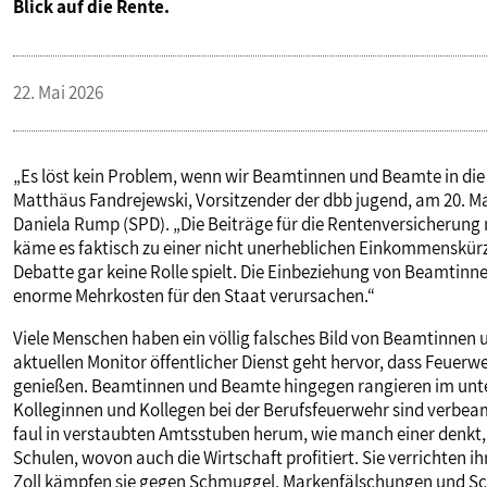
Blick auf die Rente.
22. Mai 2026
„Es löst kein Problem, wenn wir Beamtinnen und Beamte in die
Matthäus Fandrejewski, Vorsitzender der dbb jugend, am 20. 
Daniela Rump (SPD). „Die Beiträge für die Rentenversicherung
käme es faktisch zu einer nicht unerheblichen Einkommenskürzu
Debatte gar keine Rolle spielt. Die Einbeziehung von Beamtin
enorme Mehrkosten für den Staat verursachen.“
Viele Menschen haben ein völlig falsches Bild von Beamtinnen
aktuellen Monitor öffentlicher Dienst geht hervor, dass Feuer
genießen. Beamtinnen und Beamte hingegen rangieren im untere
Kolleginnen und Kollegen bei der Berufsfeuerwehr sind verbe
faul in verstaubten Amtsstuben herum, wie manch einer denkt, i
Schulen, wovon auch die Wirtschaft profitiert. Sie verrichten ih
Zoll kämpfen sie gegen Schmuggel, Markenfälschungen und Sch