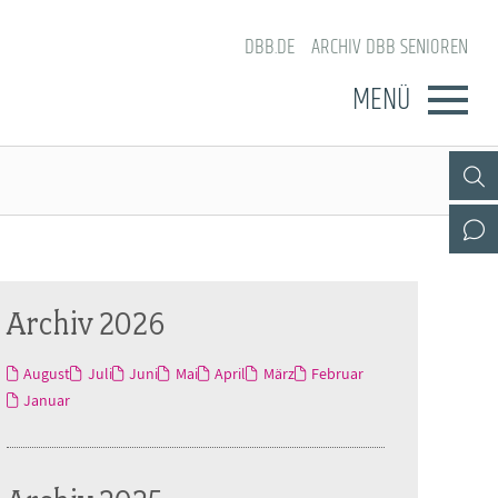
DBB.DE
ARCHIV DBB SENIOREN
MENÜ
Archiv 2026
August
Juli
Juni
Mai
April
März
Februar
Januar