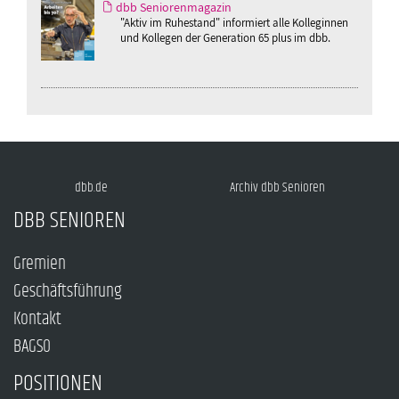
dbb Seniorenmagazin
"Aktiv im Ruhestand" informiert alle Kolleginnen
und Kollegen der Generation 65 plus im dbb.
dbb.de
Archiv dbb Senioren
DBB SENIOREN
Gremien
Geschäftsführung
Kontakt
BAGSO
POSITIONEN