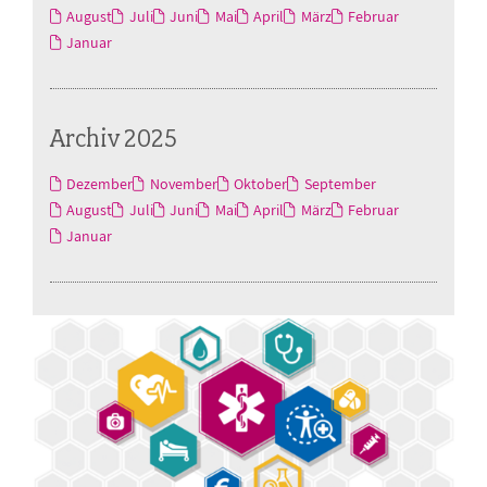
August
Juli
Juni
Mai
April
März
Februar
Januar
Archiv 2025
Dezember
November
Oktober
September
August
Juli
Juni
Mai
April
März
Februar
Januar