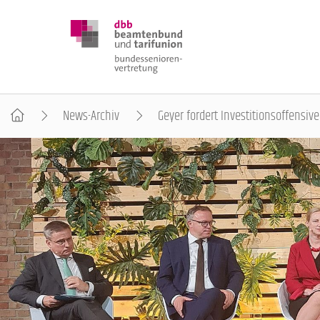
News-Archiv
Geyer fordert Investitionsoffensiv
DBB SENIOREN
POSITIONEN
VERANSTALTUNGEN
PUBLIKATIONEN