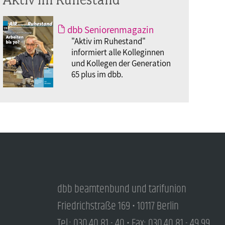
dbb Seniorenmagazin
"Aktiv im Ruhestand"
informiert alle Kolleginnen
und Kollegen der Generation
65 plus im dbb.
dbb beamtenbund und tarifunion
Friedrichstraße 169 • 10117 Berlin
Tel.: 030.40 81 - 40 • Fax: 030.40 81 - 49 99