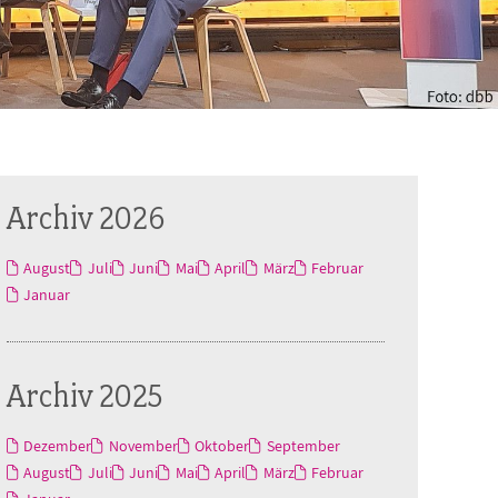
Archiv 2026
August
Juli
Juni
Mai
April
März
Februar
Januar
Archiv 2025
Dezember
November
Oktober
September
August
Juli
Juni
Mai
April
März
Februar