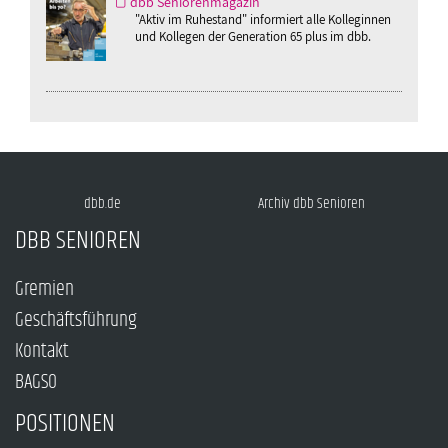
dbb Seniorenmagazin
"Aktiv im Ruhestand" informiert alle Kolleginnen
und Kollegen der Generation 65 plus im dbb.
dbb.de
Archiv dbb Senioren
DBB SENIOREN
Gremien
Geschäftsführung
Kontakt
BAGSO
POSITIONEN