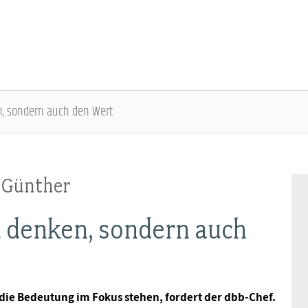
n, sondern auch den Wert
DBB SENIOREN - ÜBERBLICK
VERANSTALTUNGEN - ÜBERBLICK
l Günther
Gremien
Fachtagungen
n denken, sondern auch
Geschäftsführung
Bundesseniorenkongress
Kontakt
die Bedeutung im Fokus stehen, fordert der dbb-Chef.