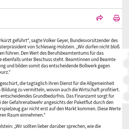
BAGSO
ürzt geführt“, sagte Volker Geyer, Bundesvorsitzender des
isterpräsident von Schleswig-Holstein. „Wir dürfen nicht bloß
en führen. Den Wert des Berufsbeamtentums für das
die ebenfalls unter Beschuss steht. Beamtinnen und Beamte
nung und bilden somit das entscheidende Bollwerk gegen
kurz.“
chürt, die tagtäglich ihren Dienst für die Allgemeinheit
um Bildung zu vermitteln, wovon auch die Wirtschaft profitiert.
anz entscheidendes Grundbedürfnis. Das Finanzamt sorgt für
bei der Gefahrenabwehr angesichts der Paketflut durch den
erspielzeug gar nicht erst auf den Markt kommen. Diese Werte
ßeren Raum einnehmen.“
tein: „Wir sollten lieber darüber sprechen, wie die