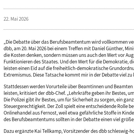
22. Mai 2026
„Die Debatte über das Berufsbeamtentum wird vollkommen verk
dbb, am 20. Mai 2026 bei einem Treffen mit Daniel Günther, Min
die Kosten denken, sondern müssen uns auch den Wert vor Aug
Funktionieren des Staates. Und den Wert für die Demokratie, 
leisten einen Eid auf die freiheitlich-demokratische Grundord
Extremismus. Diese Tatsache kommt mir in der Debatte viel zu 
Stattdessen werden Vorurteile über Beamtinnen und Beamten ges
leisten, kritisiert der dbb-Chef. „Lehrkräfte geben ihr Bestes, 
Die Polizei gibt ihr Bestes, um für Sicherheit zu sorgen, ein g
Steuergerechtigkeit. Der Zoll spielt eine entscheidende Rolle 
Onlinehandel aus Fernost, weil etwa gefährliche Stoffe in Kind
des Berufsbeamtentums sollten in der Debatte einen viel grö
Dazu ergänzte Kai Tellkamp, Vorsitzender des dbb schleswig-hols