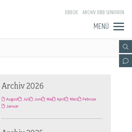
DBB.DE
ARCHIV DBB SENIOREN
MENÜ
Archiv 2026
August
Juli
Juni
Mai
April
März
Februar
Januar