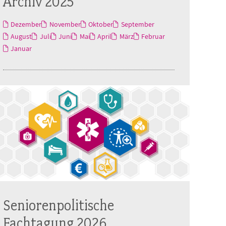
Archiv 2025
Dezember
November
Oktober
September
August
Juli
Juni
Mai
April
März
Februar
Januar
Seniorenpolitische
Fachtagung 2026