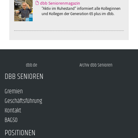
dbb Seniorenmagazin
"Aktiv im Ruhestand" informiert alle Kolleginnen
und Kollegen der Generation 65 plus im dbb.
dbb.de
Archiv dbb Senioren
DBB SENIOREN
Gremien
Geschäftsführung
Kontakt
BAGSO
POSITIONEN