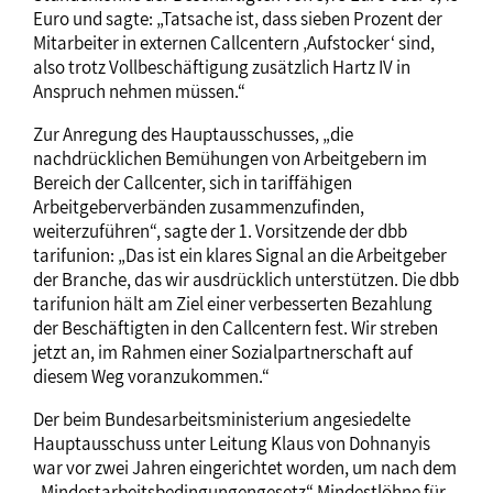
Euro und sagte: „Tatsache ist, dass sieben Prozent der
Mitarbeiter in externen Callcentern ‚Aufstocker‘ sind,
also trotz Vollbeschäftigung zusätzlich Hartz IV in
Anspruch nehmen müssen.“
Zur Anregung des Hauptausschusses, „die
nachdrücklichen Bemühungen von Arbeitgebern im
Bereich der Callcenter, sich in tariffähigen
Arbeitgeberverbänden zusammenzufinden,
weiterzuführen“, sagte der 1. Vorsitzende der dbb
tarifunion: „Das ist ein klares Signal an die Arbeitgeber
der Branche, das wir ausdrücklich unterstützen. Die dbb
tarifunion hält am Ziel einer verbesserten Bezahlung
der Beschäftigten in den Callcentern fest. Wir streben
jetzt an, im Rahmen einer Sozialpartnerschaft auf
diesem Weg voranzukommen.“
Der beim Bundesarbeitsministerium angesiedelte
Hauptausschuss unter Leitung Klaus von Dohnanyis
war vor zwei Jahren eingerichtet worden, um nach dem
„Mindestarbeitsbedingungengesetz“ Mindestlöhne für