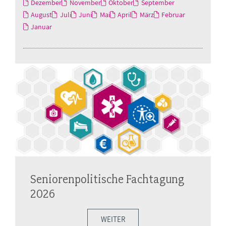
Dezember
November
Oktober
September
August
Juli
Juni
Mai
April
März
Februar
Januar
Seniorenpolitische Fachtagung
2026
WEITER