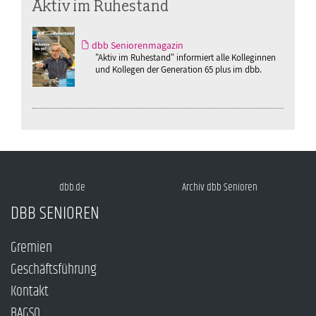
Aktiv im Ruhestand
dbb Seniorenmagazin
"Aktiv im Ruhestand" informiert alle Kolleginnen
und Kollegen der Generation 65 plus im dbb.
dbb.de
Archiv dbb Senioren
DBB SENIOREN
Gremien
Geschäftsführung
Kontakt
BAGSO