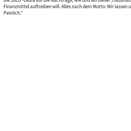
die ‚BILD‘-Leute auf die Nachfrage, wie und wo dieser ‚Haushalt
Finanzmittel auftreiben will. Alles nach dem Motto: Wir lassen 
Peinlich.“