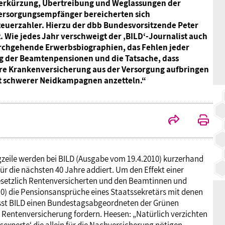
Verkürzung, Übertreibung und Weglassungen der
BAGSO
ersorgungsempfänger bereicherten sich
teuerzahler. Hierzu der dbb Bundesvorsitzende Peter
 Wie jedes Jahr verschweigt der ‚BILD‘-Journalist auch
urchgehende Erwerbsbiographien, das Fehlen jeder
g der Beamtenpensionen und die Tatsache, dass
ihre Krankenversicherung aus der Versorgung aufbringen
lt schwerer Neidkampagnen anzetteln.“
eile werden bei BILD (Ausgabe vom 19.4.2010) kurzerhand
r die nächsten 40 Jahre addiert. Um den Effekt einer
setzlich Rentenversicherten und den Beamtinnen und
10) die Pensionsansprüche eines Staatssekretärs mit denen
ässt BILD einen Bundestagsabgeordneten der Grünen
he Rentenversicherung fordern. Heesen: „Natürlich verzichten