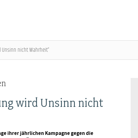
 Unsinn nicht Wahrheit“
DBB SENIOREN - ÜBERBLICK
VERANSTALTUNGEN - ÜBERBLICK
en
Gremien
Fachtagungen
ng wird Unsinn nicht
Geschäftsführung
Bundesseniorenkongress
Kontakt
lage ihrer jährlichen Kampagne gegen die