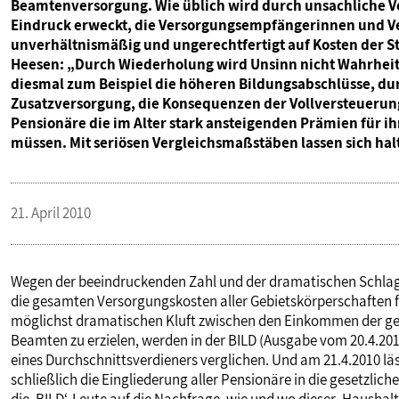
Beamtenversorgung. Wie üblich wird durch unsachliche 
Eindruck erweckt, die Versorgungsempfängerinnen und V
unverhältnismäßig und ungerechtfertigt auf Kosten der S
Heesen: „Durch Wiederholung wird Unsinn nicht Wahrheit.
diesmal zum Beispiel die höheren Bildungsabschlüsse, d
Zusatzversorgung, die Konsequenzen der Vollversteuerun
Pensionäre die im Alter stark ansteigenden Prämien für 
müssen. Mit seriösen Vergleichsmaßstäben lassen sich ha
21. April 2010
Wegen der beeindruckenden Zahl und der dramatischen Schlagz
die gesamten Versorgungskosten aller Gebietskörperschaften fü
möglichst dramatischen Kluft zwischen den Einkommen der ge
Beamten zu erzielen, werden in der BILD (Ausgabe vom 20.4.20
eines Durchschnittsverdieners verglichen. Und am 21.4.2010 l
schließlich die Eingliederung aller Pensionäre in die gesetzlic