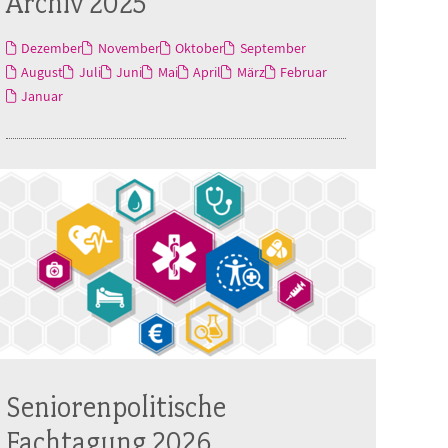
Archiv 2025
Dezember
November
Oktober
September
August
Juli
Juni
Mai
April
März
Februar
Januar
Seniorenpolitische
Fachtagung 2026