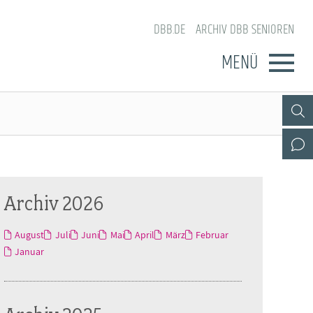
DBB.DE
ARCHIV DBB SENIOREN
MENÜ
Archiv 2026
August
Juli
Juni
Mai
April
März
Februar
Januar