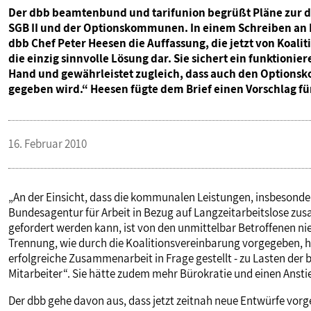
Der dbb beamtenbund und tarifunion begrüßt Pläne zur 
SGB II und der Optionskommunen. In einem Schreiben an B
dbb Chef Peter Heesen die Auffassung, die jetzt von Koali
die einzig sinnvolle Lösung dar. Sie sichert ein funktion
Hand und gewährleistet zugleich, dass auch den Optionsk
gegeben wird.“ Heesen fügte dem Brief einen Vorschlag fü
16. Februar 2010
„An der Einsicht, dass die kommunalen Leistungen, insbesonder
Bundesagentur für Arbeit in Bezug auf Langzeitarbeitslose 
gefordert werden kann, ist von den unmittelbar Betroffenen nie 
Trennung, wie durch die Koalitionsvereinbarung vorgegeben, 
erfolgreiche Zusammenarbeit in Frage gestellt - zu Lasten der 
Mitarbeiter“. Sie hätte zudem mehr Bürokratie und einen Anstie
Der dbb gehe davon aus, dass jetzt zeitnah neue Entwürfe vorg