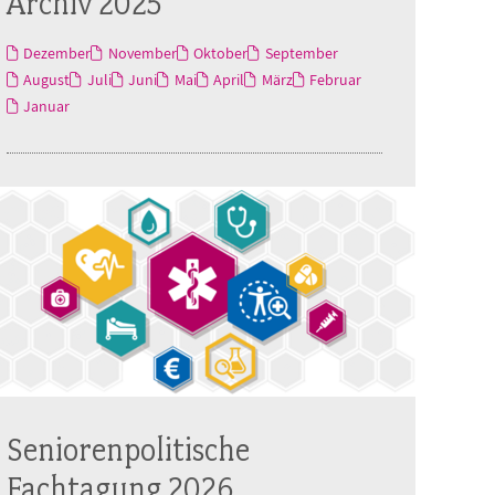
Archiv 2025
Dezember
November
Oktober
September
August
Juli
Juni
Mai
April
März
Februar
Januar
Seniorenpolitische
Fachtagung 2026