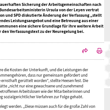
dauerhaften Sicherung der Arbeitsgemeinschaften nach
BAGSO
undesarbeitsministerin Ursula von der Leyen vertrat
tion und SPD diskutierte Änderung der Verfassung „stellt
ierendes Leistungsangebot und eine Betreuung aus einer
ommunen eine sichere Grundlage für ihre weitere Arbeit
r den Verfassungstext zu der Neuregelung bei.
e die Kosten der Unterkunft, und die Leistungen der
zusammengehören, dass nur gemeinsam gefördert und
ernsthaft gerüttelt worden“, stellte Heesen fest. Die
hätte „nicht nur eine gewachsene und zunehmend
betroffenen Arbeitslosen wie der Mitarbeiterinnen und
g sozialgerichtlicher Verfahren zur Folge gehabt.
elegt werden. „Diese müssen auch für die große Zahl von