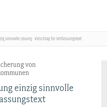
g sinnvolle Lösung - Vorschlag für Verfassungstext
DBB SENIOREN - ÜBERBLICK
VERANSTALTUNGEN - ÜBERBLICK
Sicherung von
Gremien
Fachtagungen
skommunen
Geschäftsführung
Bundesseniorenkongress
ng einzig sinnvolle
fassungstext
Kontakt