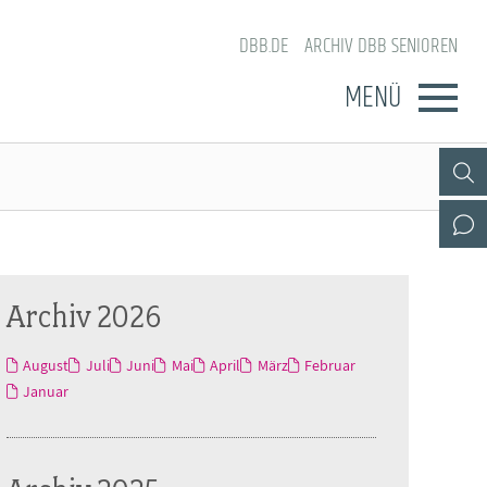
DBB.DE
ARCHIV DBB SENIOREN
MENÜ
Archiv 2026
August
Juli
Juni
Mai
April
März
Februar
Januar