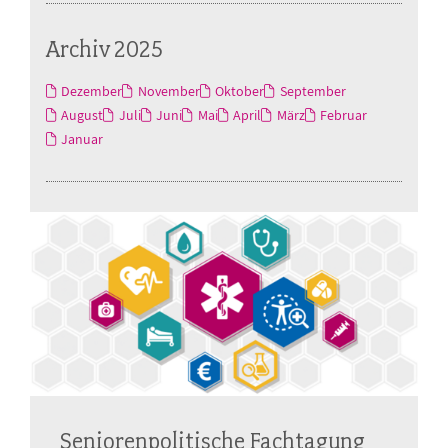
Archiv 2025
Dezember
November
Oktober
September
August
Juli
Juni
Mai
April
März
Februar
Januar
Seniorenpolitische Fachtagung