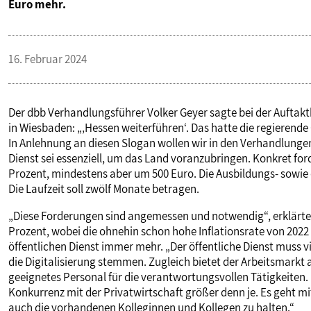
Euro mehr.
16. Februar 2024
Der dbb Verhandlungsführer Volker Geyer sagte bei der Aufta
in Wiesbaden: „‚Hessen weiterführen‘. Das hatte die regieren
In Anlehnung an diesen Slogan wollen wir in den Verhandlungen 
Dienst sei essenziell, um das Land voranzubringen. Konkret for
Prozent, mindestens aber um 500 Euro. Die Ausbildungs- sowie 
Die Laufzeit soll zwölf Monate betragen.
„Diese Forderungen sind angemessen und notwendig“, erklärte G
Prozent, wobei die ohnehin schon hohe Inflationsrate von 2022
öffentlichen Dienst immer mehr. „Der öffentliche Dienst muss
die Digitalisierung stemmen. Zugleich bietet der Arbeitsmark
geeignetes Personal für die verantwortungsvollen Tätigkeiten. 
Konkurrenz mit der Privatwirtschaft größer denn je. Es geht m
auch die vorhandenen Kolleginnen und Kollegen zu halten.“