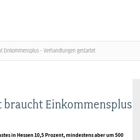
cht Einkommensplus – Verhandlungen gestartet
DBB SENIOREN - ÜBERBLICK
VERANSTALTUNGEN - ÜBERBLICK
Gremien
Fachtagungen
st braucht Einkommensplus
Geschäftsführung
Bundesseniorenkongress
t
Kontakt
enstes in Hessen 10,5 Prozent, mindestens aber um 500