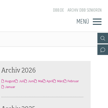
DBB.DE
ARCHIV DBB SENIOREN
MENÜ
Archiv 2026
August
Juli
Juni
Mai
April
März
Februar
Januar