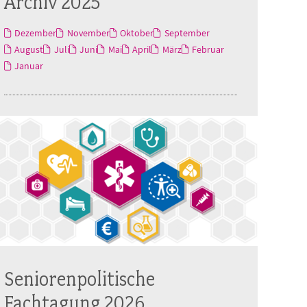
Archiv 2025
Dezember
November
Oktober
September
August
Juli
Juni
Mai
April
März
Februar
Januar
Seniorenpolitische
Fachtagung 2026