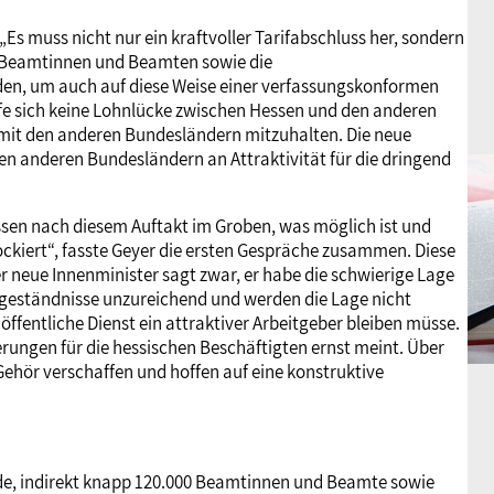
„Es muss nicht nur ein kraftvoller Tarifabschluss her, sondern
e Beamtinnen und Beamten sowie die
n, um auch auf diese Weise einer verfassungskonformen
fe sich keine Lohnlücke zwischen Hessen und den anderen
 mit den anderen Bundesländern mitzuhalten. Die neue
en anderen Bundesländern an Attraktivität für die dringend
sen nach diesem Auftakt im Groben, was möglich ist und
ckiert“, fasste Geyer die ersten Gespräche zusammen. Diese
er neue Innenminister sagt zwar, er habe die schwierige Lage
 Zugeständnisse unzureichend und werden die Lage nicht
 öffentliche Dienst ein attraktiver Arbeitgeber bleiben müsse.
erungen für die hessischen Beschäftigten ernst meint. Über
hör verschaffen und hoffen auf eine konstruktive
de, indirekt knapp 120.000 Beamtinnen und Beamte sowie