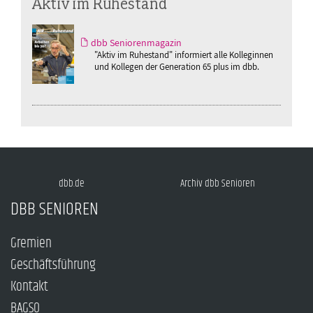
Aktiv im Ruhestand
dbb Seniorenmagazin
"Aktiv im Ruhestand" informiert alle Kolleginnen
und Kollegen der Generation 65 plus im dbb.
dbb.de
Archiv dbb Senioren
DBB SENIOREN
Gremien
Geschäftsführung
Kontakt
BAGSO