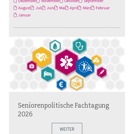
Dezember
November
Oktober
September
August
Juli
Juni
Mai
April
März
Februar
Januar
Seniorenpolitische Fachtagung
2026
WEITER