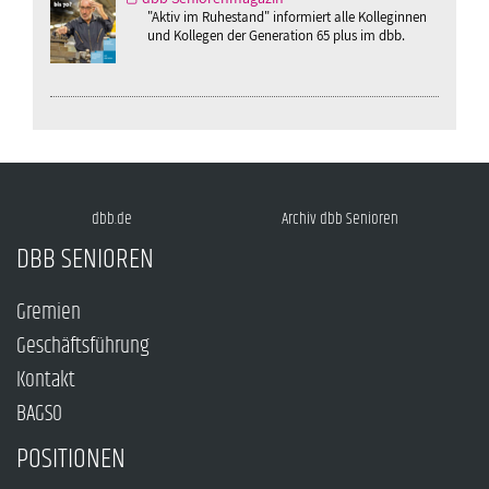
"Aktiv im Ruhestand" informiert alle Kolleginnen
und Kollegen der Generation 65 plus im dbb.
dbb.de
Archiv dbb Senioren
DBB SENIOREN
Gremien
Geschäftsführung
Kontakt
BAGSO
POSITIONEN