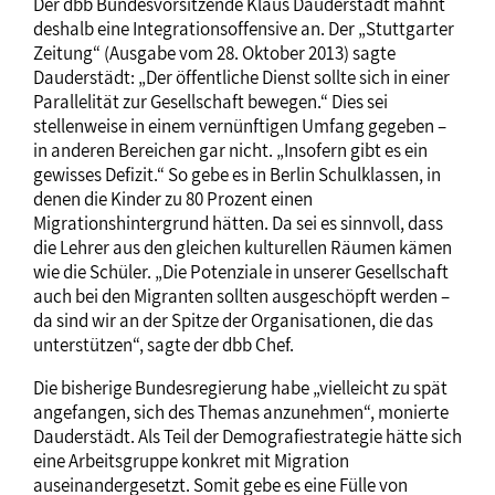
Der dbb Bundesvorsitzende Klaus Dauderstädt mahnt
deshalb eine Integrationsoffensive an. Der „Stuttgarter
Zeitung“ (Ausgabe vom 28. Oktober 2013) sagte
Dauderstädt: „Der öffentliche Dienst sollte sich in einer
Parallelität zur Gesellschaft bewegen.“ Dies sei
stellenweise in einem vernünftigen Umfang gegeben –
in anderen Bereichen gar nicht. „Insofern gibt es ein
gewisses Defizit.“ So gebe es in Berlin Schulklassen, in
denen die Kinder zu 80 Prozent einen
Migrationshintergrund hätten. Da sei es sinnvoll, dass
die Lehrer aus den gleichen kulturellen Räumen kämen
wie die Schüler. „Die Potenziale in unserer Gesellschaft
auch bei den Migranten sollten ausgeschöpft werden –
da sind wir an der Spitze der Organisationen, die das
unterstützen“, sagte der dbb Chef.
Die bisherige Bundesregierung habe „vielleicht zu spät
angefangen, sich des Themas anzunehmen“, monierte
Dauderstädt. Als Teil der Demografiestrategie hätte sich
eine Arbeitsgruppe konkret mit Migration
auseinandergesetzt. Somit gebe es eine Fülle von