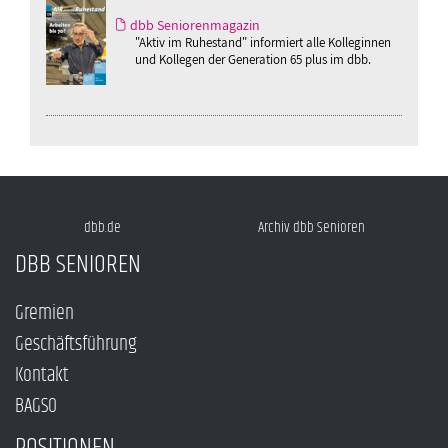
dbb Seniorenmagazin
"Aktiv im Ruhestand" informiert alle Kolleginnen
und Kollegen der Generation 65 plus im dbb.
dbb.de
Archiv dbb Senioren
DBB SENIOREN
Gremien
Geschäftsführung
Kontakt
BAGSO
POSITIONEN