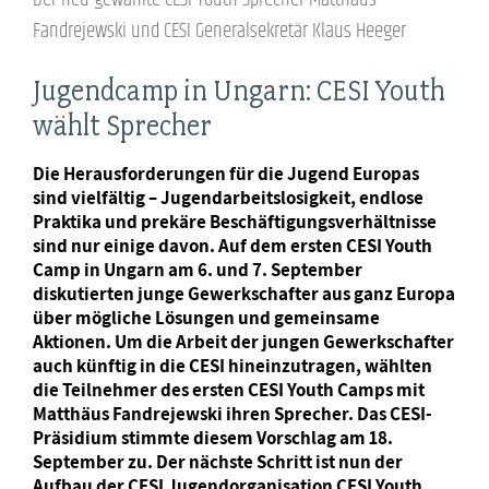
Fandrejewski und CESI Generalsekretär Klaus Heeger
Jugendcamp in Ungarn: CESI Youth
wählt Sprecher
Die Herausforderungen für die Jugend Europas
sind vielfältig – Jugendarbeitslosigkeit, endlose
Praktika und prekäre Beschäftigungsverhältnisse
sind nur einige davon. Auf dem ersten CESI Youth
Camp in Ungarn am 6. und 7. September
diskutierten junge Gewerkschafter aus ganz Europa
über mögliche Lösungen und gemeinsame
Aktionen. Um die Arbeit der jungen Gewerkschafter
auch künftig in die CESI hineinzutragen, wählten
die Teilnehmer des ersten CESI Youth Camps mit
Matthäus Fandrejewski ihren Sprecher. Das CESI-
Präsidium stimmte diesem Vorschlag am 18.
September zu. Der nächste Schritt ist nun der
Aufbau der CESI Jugendorganisation CESI Youth.