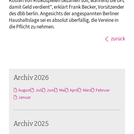
Kosten von Risikospielen bezahlen soll, während die DFL
damit Geld verdient“, erklärt Frank Becker, Vorsitzender
des dbb berlin. Angesichts der angespannten Berliner
Haushaltslage sei es absolut überfällig, die Vereine in
die Pflicht zu nehmen.
zurück
Archiv 2026
August
Juli
Juni
Mai
April
März
Februar
Januar
Archiv 2025