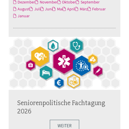
Dezember
November
Oktober
September
August
Juli
Juni
Mai
April
März
Februar
Januar
Seniorenpolitische Fachtagung
2026
WEITER