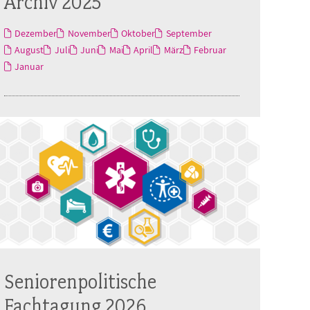
Archiv 2025
Dezember
November
Oktober
September
August
Juli
Juni
Mai
April
März
Februar
Januar
Seniorenpolitische
Fachtagung 2026