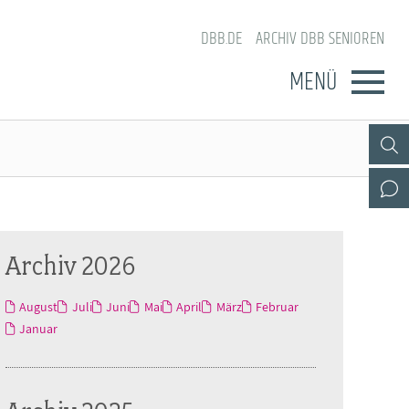
DBB.DE
ARCHIV DBB SENIOREN
MENÜ
Archiv 2026
August
Juli
Juni
Mai
April
März
Februar
Januar