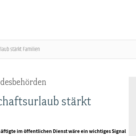
laub stärkt Familien
DBB SENIOREN - ÜBERBLICK
VERANSTALTUNGEN - ÜBERBLICK
ndesbehörden
Gremien
Fachtagungen
chaftsurlaub stärkt
Geschäftsführung
Bundesseniorenkongress
Kontakt
äftigte im öffentlichen Dienst wäre ein wichtiges Signal