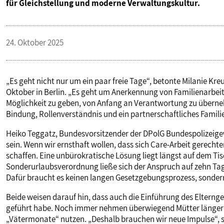
für Gleichstellung und moderne Verwaltungskultur.
24. Oktober 2025
„Es geht nicht nur um ein paar freie Tage“, betonte Milanie Kr
Oktober in Berlin. „Es geht um Anerkennung von Familienarbeit
Möglichkeit zu geben, von Anfang an Verantwortung zu überneh
Bindung, Rollenverständnis und ein partnerschaftliches Famili
Heiko Teggatz, Bundesvorsitzender der DPolG Bundespolizeigewe
sein. Wenn wir ernsthaft wollen, dass sich Care-Arbeit gerechte
schaffen. Eine unbürokratische Lösung liegt längst auf dem Tis
Sonderurlaubsverordnung ließe sich der Anspruch auf zehn Tag
Dafür braucht es keinen langen Gesetzgebungsprozess, sondern 
Beide weisen darauf hin, dass auch die Einführung des Elternge
geführt habe. Noch immer nehmen überwiegend Mütter längere
„Vätermonate“ nutzen. „Deshalb brauchen wir neue Impulse“, s