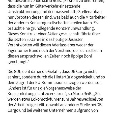
Bundesvorsitzende Mario Reiß. „Es steht zu befürchten,
dass die nun im Güterverkehr einsetzende
Umstrukturierung und der massenhafte Stellenabbau
nur Vorboten dessen sind, was bald auch die Mitarbeiter
der anderen Konzerngesellschaften ereilen kann. Es
braucht eine grundlegende Konzernumwandlung.
Dieses Konstrukt einer Aktiengesellschaft führte über
die letzten 20 Jahre in das heutige Desaster.
Verantworten will diesen Aderlass aber weder der
Eigentümer Bund noch der Vorstand, der sich selbst in
diesen anspruchsvollen Zeiten noch üppige Boni
genehmigt.“
Die GDL sieht daher die Gefahr, dass DB Cargo nicht
saniert, sondern durch die Hintertür abgewickelt und so
dem Zugriff der EU-Kommission entzogen werden soll.
„Anders ist für uns die Vorgehensweise der
Konzernleitung nicht zu erklären“, so Mario Reiß. „So
werden etwa Lokomotivführer zum Jahreswechsel von
der Arbeit freigestellt, obwohl an anderer Stelle bei DB
Cargo und bei weiteren Unternehmen aufgrund von