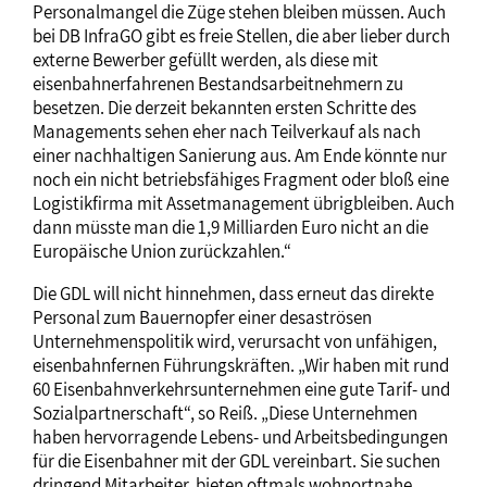
Personalmangel die Züge stehen bleiben müssen. Auch
bei DB InfraGO gibt es freie Stellen, die aber lieber durch
externe Bewerber gefüllt werden, als diese mit
eisenbahnerfahrenen Bestandsarbeitnehmern zu
besetzen. Die derzeit bekannten ersten Schritte des
Managements sehen eher nach Teilverkauf als nach
einer nachhaltigen Sanierung aus. Am Ende könnte nur
noch ein nicht betriebsfähiges Fragment oder bloß eine
Logistikfirma mit Assetmanagement übrigbleiben. Auch
dann müsste man die 1,9 Milliarden Euro nicht an die
Europäische Union zurückzahlen.“
Die GDL will nicht hinnehmen, dass erneut das direkte
Personal zum Bauernopfer einer desaströsen
Unternehmenspolitik wird, verursacht von unfähigen,
eisenbahnfernen Führungskräften. „Wir haben mit rund
60 Eisenbahnverkehrsunternehmen eine gute Tarif- und
Sozialpartnerschaft“, so Reiß. „Diese Unternehmen
haben hervorragende Lebens- und Arbeitsbedingungen
für die Eisenbahner mit der GDL vereinbart. Sie suchen
dringend Mitarbeiter, bieten oftmals wohnortnahe