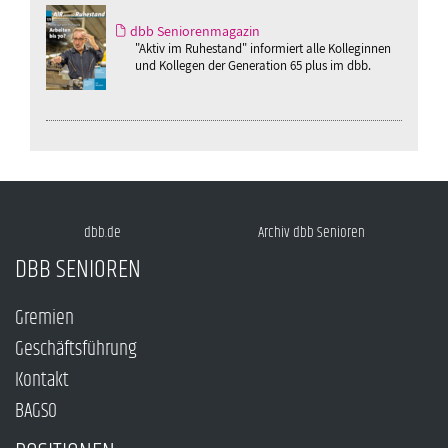
dbb Seniorenmagazin
"Aktiv im Ruhestand" informiert alle Kolleginnen
und Kollegen der Generation 65 plus im dbb.
dbb.de
Archiv dbb Senioren
DBB SENIOREN
Gremien
Geschäftsführung
Kontakt
BAGSO