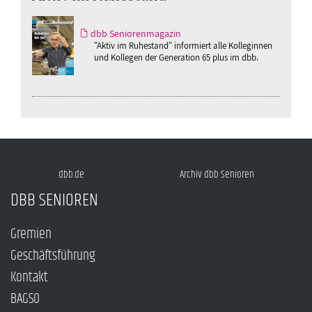
dbb Seniorenmagazin
"Aktiv im Ruhestand" informiert alle Kolleginnen
und Kollegen der Generation 65 plus im dbb.
dbb.de
Archiv dbb Senioren
DBB SENIOREN
Gremien
Geschäftsführung
Kontakt
BAGSO