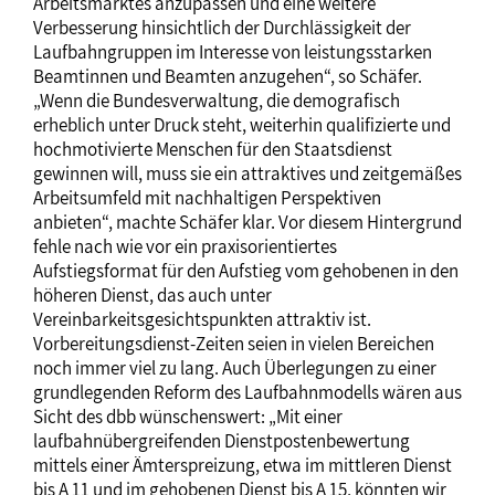
Arbeitsmarktes anzupassen und eine weitere
Verbesserung hinsichtlich der Durchlässigkeit der
Laufbahngruppen im Interesse von leistungsstarken
Beamtinnen und Beamten anzugehen“, so Schäfer.
„Wenn die Bundesverwaltung, die demografisch
erheblich unter Druck steht, weiterhin qualifizierte und
hochmotivierte Menschen für den Staatsdienst
gewinnen will, muss sie ein attraktives und zeitgemäßes
Arbeitsumfeld mit nachhaltigen Perspektiven
anbieten“, machte Schäfer klar. Vor diesem Hintergrund
fehle nach wie vor ein praxisorientiertes
Aufstiegsformat für den Aufstieg vom gehobenen in den
höheren Dienst, das auch unter
Vereinbarkeitsgesichtspunkten attraktiv ist.
Vorbereitungsdienst-Zeiten seien in vielen Bereichen
noch immer viel zu lang. Auch Überlegungen zu einer
grundlegenden Reform des Laufbahnmodells wären aus
Sicht des dbb wünschenswert: „Mit einer
laufbahnübergreifenden Dienstpostenbewertung
mittels einer Ämterspreizung, etwa im mittleren Dienst
bis A 11 und im gehobenen Dienst bis A 15, könnten wir