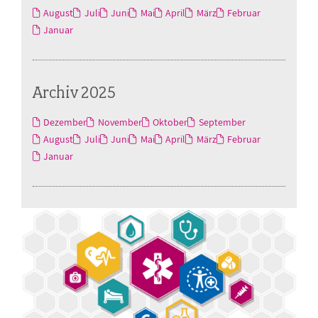
August
Juli
Juni
Mai
April
März
Februar
Januar
Archiv 2025
Dezember
November
Oktober
September
August
Juli
Juni
Mai
April
März
Februar
Januar