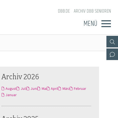
DBB.DE
ARCHIV DBB SENIOREN
MENÜ
Archiv 2026
August
Juli
Juni
Mai
April
März
Februar
Januar