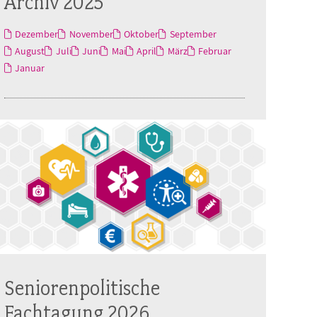
Archiv 2025
Dezember
November
Oktober
September
August
Juli
Juni
Mai
April
März
Februar
Januar
Seniorenpolitische
Fachtagung 2026