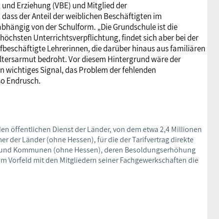
und Erziehung (VBE) und Mitglied der
dass der Anteil der weiblichen Beschäftigten im
bhängig von der Schulform. „Die Grundschule ist die
öchsten Unterrichtsverpflichtung, findet sich aber bei der
eschäftigte Lehrerinnen, die darüber hinaus aus familiären
Altersarmut bedroht. Vor diesem Hintergrund wäre der
n wichtiges Signal, das Problem der fehlenden
so Endrusch.
den öffentlichen Dienst der Länder, von dem etwa 2,4 Millionen
r der Länder (ohne Hessen), für die der Tarifvertrag direkte
rn und Kommunen (ohne Hessen), deren Besoldungserhöhung
t im Vorfeld mit den Mitgliedern seiner Fachgewerkschaften die