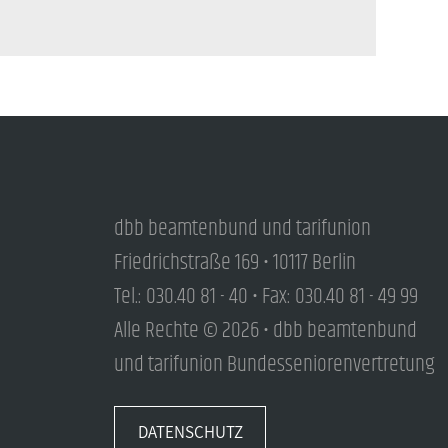
dbb beamtenbund und tarifunion
Friedrichstraße 169 • 10117 Berlin
Tel.: 030.40 81 - 40 • Fax: 030.40 81 - 49 99
Alle Rechte © 2026 • dbb beamtenbund
und tarifunion Bundesseniorenvertretung
DATENSCHUTZ