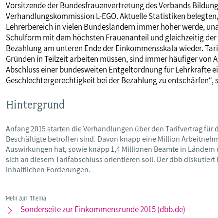
Vorsitzende der Bundesfrauenvertretung des Verbands Bildung 
Verhandlungskommission L-EGO. Aktuelle Statistiken belegten, 
Lehrerbereich in vielen Bundesländern immer höher werde, una
Schulform mit dem höchsten Frauenanteil und gleichzeitig der h
Bezahlung am unteren Ende der Einkommensskala wieder. Tarifb
Gründen in Teilzeit arbeiten müssen, sind immer häufiger von 
Abschluss einer bundesweiten Entgeltordnung für Lehrkräfte ei
Geschlechtergerechtigkeit bei der Bezahlung zu entschärfen“, 
Hintergrund
Anfang 2015 starten die Verhandlungen über den Tarifvertrag für 
Beschäftigte betroffen sind. Davon knapp eine Million Arbeitnehme
Auswirkungen hat, sowie knapp 1,4 Millionen Beamte in Lände
sich an diesem Tarifabschluss orientieren soll. Der dbb diskutier
inhaltlichen Forderungen.
Mehr zum Thema
Sonderseite zur Einkommensrunde 2015 (dbb.de)