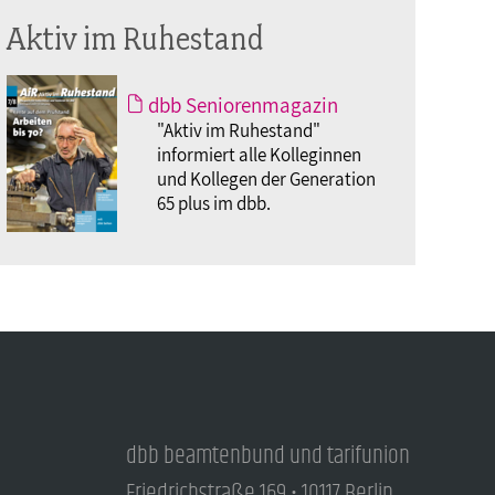
Aktiv im Ruhestand
dbb Seniorenmagazin
"Aktiv im Ruhestand"
informiert alle Kolleginnen
und Kollegen der Generation
65 plus im dbb.
dbb beamtenbund und tarifunion
Friedrichstraße 169 • 10117 Berlin