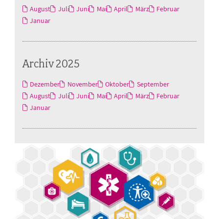
August
Juli
Juni
Mai
April
März
Februar
Januar
Archiv 2025
Dezember
November
Oktober
September
August
Juli
Juni
Mai
April
März
Februar
Januar