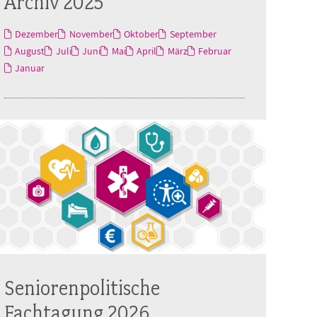
Archiv 2025
Dezember
November
Oktober
September
August
Juli
Juni
Mai
April
März
Februar
Januar
Seniorenpolitische
Fachtagung 2026