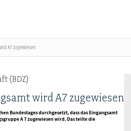
 wird A7 zugewiesen
DBB SENIOREN - ÜBERBLICK
VERANSTALTUNGEN - ÜBERBLICK
ft (BDZ)
Gremien
Fachtagungen
angsamt wird A7 zugewiesen
Geschäftsführung
Bundesseniorenkongress
chen Bundestages durchgesetzt, dass das Eingangsamt
sgruppe A 7 zugewiesen wird. Das teilte die
Kontakt