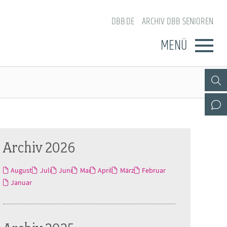
DBB.DE
ARCHIV DBB SENIOREN
MENÜ
Archiv 2026
August
Juli
Juni
Mai
April
März
Februar
Januar