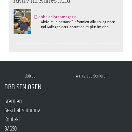
Aktiv im Ruhestand
dbb Seniorenmagazin
"Aktiv im Ruhestand" informiert alle Kolleginnen
und Kollegen der Generation 65 plus im dbb.
dbb.de
Archiv dbb Senioren
DBB SENIOREN
Gremien
Geschäftsführung
Kontakt
BAGSO