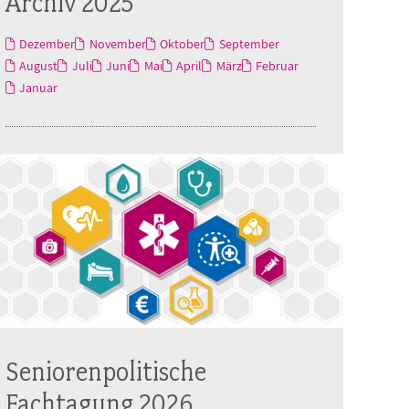
Archiv 2025
Dezember
November
Oktober
September
August
Juli
Juni
Mai
April
März
Februar
Januar
Seniorenpolitische
Fachtagung 2026