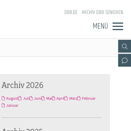
DBB.DE
ARCHIV DBB SENIOREN
MENÜ
Archiv 2026
August
Juli
Juni
Mai
April
März
Februar
Januar