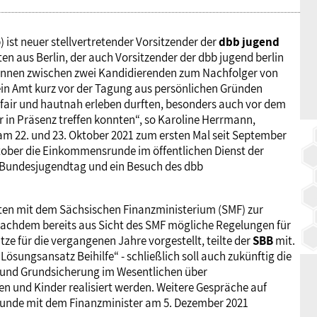
BAGSO
st neuer stellvertretender Vorsitzender der
dbb jugend
 aus Berlin, der auch Vorsitzender der dbb jugend berlin
Rennen zwischen zwei Kandidierenden zum Nachfolger von
ein Amt kurz vor der Tagung aus persönlichen Gründen
e fair und hautnah erleben durften, besonders auch vor dem
r in Präsenz treffen konnten“, so Karoline Herrmann,
m 22. und 23. Oktober 2021 zum ersten Mal seit September
tober die Einkommensrunde im öffentlichen Dienst der
n Bundesjugendtag und ein Besuch des dbb
ten mit dem Sächsischen Finanzministerium (SMF) zur
achdem bereits aus Sicht des SMF mögliche Regelungen für
e für die vergangenen Jahre vorgestellt, teilte der
SBB
mit.
Lösungsansatz Beihilfe“ - schließlich soll auch zukünftig die
 und Grundsicherung im Wesentlichen über
n und Kinder realisiert werden. Weitere Gespräche auf
Runde mit dem Finanzminister am 5. Dezember 2021