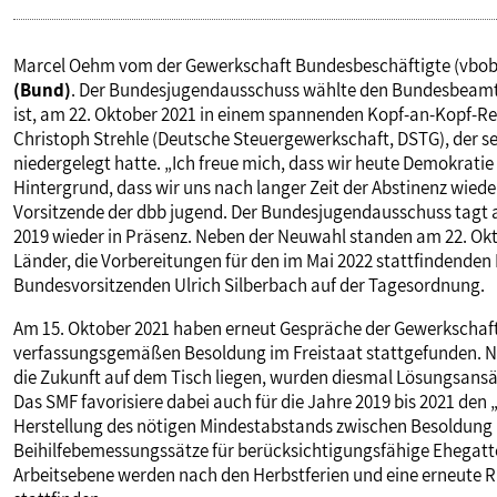
Marcel Oehm vom der Gewerkschaft Bundesbeschäftigte (vbob) i
(Bund)
. Der Bundesjugendausschuss wählte den Bundesbeamten
ist, am 22. Oktober 2021 in einem spannenden Kopf-an-Kopf-
Christoph Strehle (Deutsche Steuergewerkschaft, DSTG), der s
niedergelegt hatte. „Ich freue mich, dass wir heute Demokrati
Hintergrund, dass wir uns nach langer Zeit der Abstinenz wiede
Vorsitzende der dbb jugend. Der Bundesjugendausschuss tagt a
2019 wieder in Präsenz. Neben der Neuwahl standen am 22. Ok
Länder, die Vorbereitungen für den im Mai 2022 stattfindende
Bundesvorsitzenden Ulrich Silberbach auf der Tagesordnung.
Am 15. Oktober 2021 haben erneut Gespräche der Gewerkschaf
verfassungsgemäßen Besoldung im Freistaat stattgefunden. N
die Zukunft auf dem Tisch liegen, wurden diesmal Lösungsansätz
Das SMF favorisiere dabei auch für die Jahre 2019 bis 2021 den „
Herstellung des nötigen Mindestabstands zwischen Besoldung
Beihilfebemessungssätze für berücksichtigungsfähige Ehegatte
Arbeitsebene werden nach den Herbstferien und eine erneute 