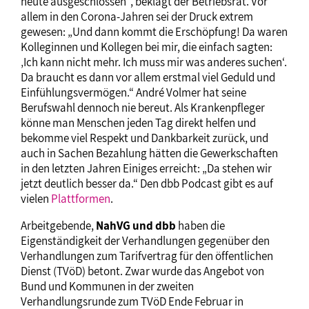
heute ausgeschlossen“, beklagt der Betriebsrat. Vor
allem in den Corona-Jahren sei der Druck extrem
gewesen: „Und dann kommt die Erschöpfung! Da waren
Kolleginnen und Kollegen bei mir, die einfach sagten:
‚Ich kann nicht mehr. Ich muss mir was anderes suchen‘.
Da braucht es dann vor allem erstmal viel Geduld und
Einfühlungsvermögen.“ André Volmer hat seine
Berufswahl dennoch nie bereut. Als Krankenpfleger
könne man Menschen jeden Tag direkt helfen und
bekomme viel Respekt und Dankbarkeit zurück, und
auch in Sachen Bezahlung hätten die Gewerkschaften
in den letzten Jahren Einiges erreicht: „Da stehen wir
jetzt deutlich besser da.“ Den dbb Podcast gibt es auf
vielen
Plattformen
.
Arbeitgebende,
NahVG und dbb
haben die
Eigenständigkeit der Verhandlungen gegenüber den
Verhandlungen zum Tarifvertrag für den öffentlichen
Dienst (TVöD) betont. Zwar wurde das Angebot von
Bund und Kommunen in der zweiten
Verhandlungsrunde zum TVöD Ende Februar in