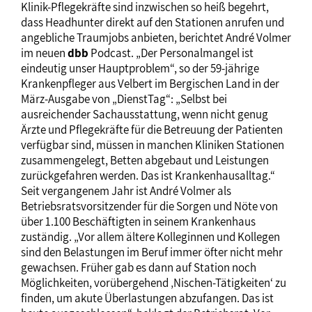
Klinik-Pflegekräfte sind inzwischen so heiß begehrt,
dass Headhunter direkt auf den Stationen anrufen und
angebliche Traumjobs anbieten, berichtet André Volmer
im neuen
dbb
Podcast. „Der Personalmangel ist
eindeutig unser Hauptproblem“, so der 59-jährige
Krankenpfleger aus Velbert im Bergischen Land in der
März-Ausgabe von „DienstTag“: „Selbst bei
ausreichender Sachausstattung, wenn nicht genug
Ärzte und Pflegekräfte für die Betreuung der Patienten
verfügbar sind, müssen in manchen Kliniken Stationen
zusammengelegt, Betten abgebaut und Leistungen
zurückgefahren werden. Das ist Krankenhausalltag.“
Seit vergangenem Jahr ist André Volmer als
Betriebsratsvorsitzender für die Sorgen und Nöte von
über 1.100 Beschäftigten in seinem Krankenhaus
zuständig. „Vor allem ältere Kolleginnen und Kollegen
sind den Belastungen im Beruf immer öfter nicht mehr
gewachsen. Früher gab es dann auf Station noch
Möglichkeiten, vorübergehend ‚Nischen-Tätigkeiten‘ zu
finden, um akute Überlastungen abzufangen. Das ist