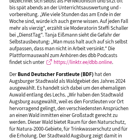
bezeichnet sich selbst als Perfektionistin und sitzt oft
bis spät abends an der Unterrichtsauswertung und -
vorbereitung. „Wie viele Stunden das am Ende in der
Woche sind, würde ich auch gerne wissen. Auf jeden Fall
mehr als vierzig“, erzählt sie Moderatorin Steffi Schaller
bei „DienstTag“. Tanja Eißmann sieht die Gefahr der
Selbstausbeutung: „Man muss halt auch auf sich selbst
aufpassen, dass man nicht in Arbeit versinkt.“ Die
Plattformauswahl zum Anhören des dbb Podcasts
findet sich unter
https://linktr.ee/dbb.online
.
Der
Bund Deutscher Forstleute (BDF)
hat den
Augsburger Stadtwald als Waldgebiet des Jahres 2024
ausgewählt. Es handelt sich dabei um den ehemaligen
Auwald entlang des Lechs. „Wir haben den Stadtwald
Augsburg ausgewählt, weil es den Forstleuten vor Ort
hervorragend gelingt, den verschiedensten Ansprüchen
an einen Wald inmitten einer Großstadt gerecht zu
werden. Dieser Wald bietet Raum für den Naturschutz,
für Natura-2000-Gebiete, für Trinkwasserschutz und für
die Erholung. Der Stadtwald Augsburg zeigt damit in