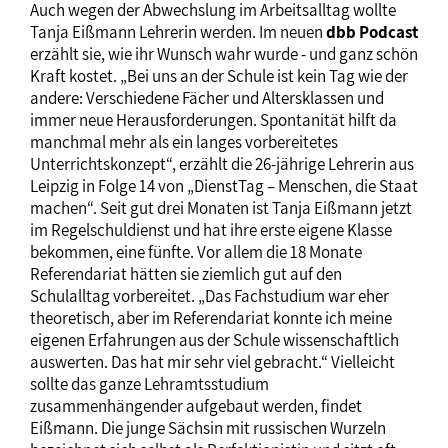
Auch wegen der Abwechslung im Arbeitsalltag wollte
Tanja Eißmann Lehrerin werden. Im neuen
dbb Podcast
erzählt sie, wie ihr Wunsch wahr wurde - und ganz schön
Kraft kostet. „Bei uns an der Schule ist kein Tag wie der
andere: Verschiedene Fächer und Altersklassen und
immer neue Herausforderungen. Spontanität hilft da
manchmal mehr als ein langes vorbereitetes
Unterrichtskonzept“, erzählt die 26-jährige Lehrerin aus
Leipzig in Folge 14 von „DienstTag – Menschen, die Staat
machen“. Seit gut drei Monaten ist Tanja Eißmann jetzt
im Regelschuldienst und hat ihre erste eigene Klasse
bekommen, eine fünfte. Vor allem die 18 Monate
Referendariat hätten sie ziemlich gut auf den
Schulalltag vorbereitet. „Das Fachstudium war eher
theoretisch, aber im Referendariat konnte ich meine
eigenen Erfahrungen aus der Schule wissenschaftlich
auswerten. Das hat mir sehr viel gebracht.“ Vielleicht
sollte das ganze Lehramtsstudium
zusammenhängender aufgebaut werden, findet
Eißmann. Die junge Sächsin mit russischen Wurzeln