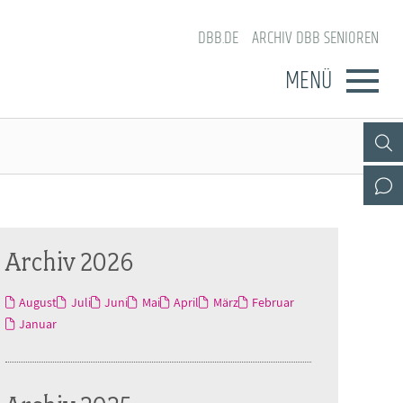
DBB.DE
ARCHIV DBB SENIOREN
MENÜ
Archiv 2026
August
Juli
Juni
Mai
April
März
Februar
Januar