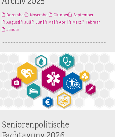
Archiv 2025
Dezember
November
Oktober
September
August
Juli
Juni
Mai
April
März
Februar
Januar
Seniorenpolitische
Fachtagung 2026