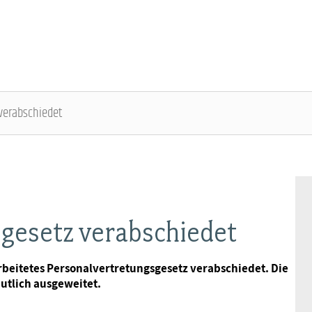
verabschiedet
DBB SENIOREN - ÜBERBLICK
VERANSTALTUNGEN - ÜBERBLICK
Gremien
Fachtagungen
gesetz verabschiedet
Geschäftsführung
Bundesseniorenkongress
arbeitetes Personalvertretungsgesetz verabschiedet. Die
tlich ausgeweitet.
Kontakt