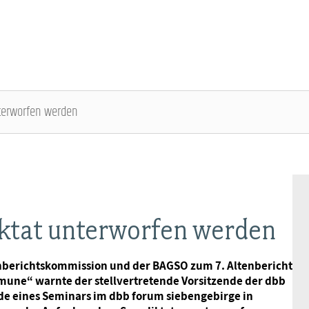
nterworfen werden
DBB SENIOREN - ÜBERBLICK
VERANSTALTUNGEN - ÜBERBLICK
Gremien
Fachtagungen
iktat unterworfen werden
Geschäftsführung
Bundesseniorenkongress
nberichtskommission und der BAGSO zum 7. Altenbericht
une“ warnte der stellvertretende Vorsitzende der dbb
Kontakt
de eines Seminars im dbb forum siebengebirge in