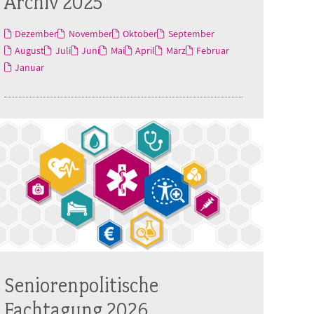
Archiv 2025
Dezember
November
Oktober
September
August
Juli
Juni
Mai
April
März
Februar
Januar
Seniorenpolitische
Fachtagung 2026