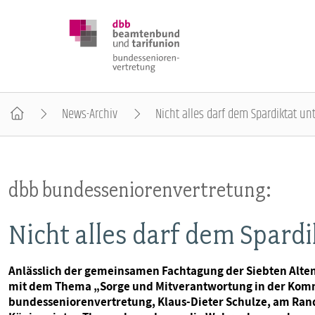
News-Archiv
Nicht alles darf dem Spardiktat u
DBB SENIOREN
dbb bundesseniorenvertretung:
POSITIONEN
Nicht alles darf dem Spard
VERANSTALTUNGEN
Anlässlich der gemeinsamen Fachtagung der Siebten Alte
mit dem Thema „Sorge und Mitverantwortung in der Komm
PUBLIKATIONEN
bundesseniorenvertretung, Klaus-Dieter Schulze, am Ran