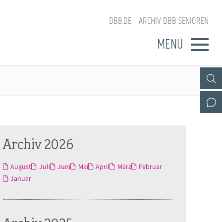
DBB.DE
ARCHIV DBB SENIOREN
MENÜ
Archiv 2026
August
Juli
Juni
Mai
April
März
Februar
Januar