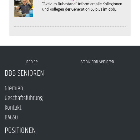
"Aktiv im Ruhestand" informiert alle Kolleginnen
und Kollegen der Generation 65 plus im dbb.
dbb.de
Archiv dbb Senioren
DBB SENIOREN
Gremien
Geschäftsführung
Kontakt
BAGSO
POSITIONEN