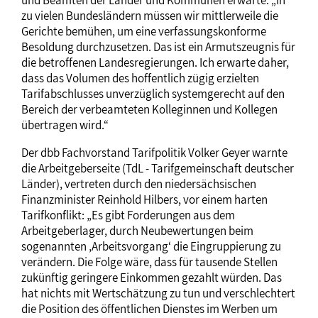
und Beamten der Länder und Kommunen erwarte. „In
zu vielen Bundesländern müssen wir mittlerweile die
Gerichte bemühen, um eine verfassungskonforme
Besoldung durchzusetzen. Das ist ein Armutszeugnis für
die betroffenen Landesregierungen. Ich erwarte daher,
dass das Volumen des hoffentlich zügig erzielten
Tarifabschlusses unverzüglich systemgerecht auf den
Bereich der verbeamteten Kolleginnen und Kollegen
übertragen wird.“
Der dbb Fachvorstand Tarifpolitik Volker Geyer warnte
die Arbeitgeberseite (TdL - Tarifgemeinschaft deutscher
Länder), vertreten durch den niedersächsischen
Finanzminister Reinhold Hilbers, vor einem harten
Tarifkonflikt: „Es gibt Forderungen aus dem
Arbeitgeberlager, durch Neubewertungen beim
sogenannten ‚Arbeitsvorgang‘ die Eingruppierung zu
verändern. Die Folge wäre, dass für tausende Stellen
zukünftig geringere Einkommen gezahlt würden. Das
hat nichts mit Wertschätzung zu tun und verschlechtert
die Position des öffentlichen Dienstes im Werben um