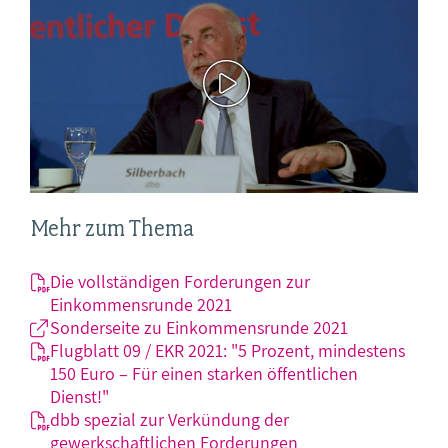
Mehr zum Thema
Die vollständigen Forderungen zur
Einkommensrunde 2021
Sonderseite zu Einkommensrunde 2021
Flugblatt 09 / EKR 2021: "5 Prozent, mindestens
150 Euro – Für einen starken öffentlichen
Dienst!"
dbb spezial zur Verkündung der
gewerkschaftlichen Forderungen