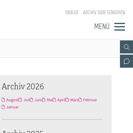
DBB.DE
ARCHIV DBB SENIOREN
MENÜ
Archiv 2026
August
Juli
Juni
Mai
April
März
Februar
Januar