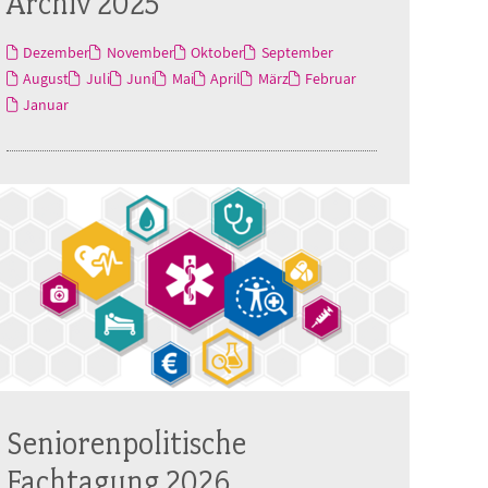
Archiv 2025
Dezember
November
Oktober
September
August
Juli
Juni
Mai
April
März
Februar
Januar
Seniorenpolitische
Fachtagung 2026