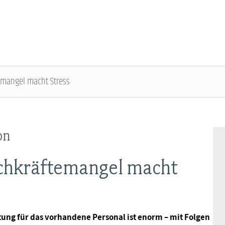
temangel macht Stress
DBB SENIOREN - ÜBERBLICK
VERANSTALTUNGEN - ÜBERBLICK
on
Gremien
Fachtagungen
Fachkräftemangel macht
Geschäftsführung
Bundesseniorenkongress
Kontakt
tung für das vorhandene Personal ist enorm – mit Folgen