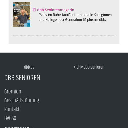
dbb Seniorenmagazin
"Aktiv im Ruhestand" informiert alle Kolleginnen
und Kollegen der Generation 65 plus im dbb.
dbb.de
Archiv dbb Senioren
DBB SENIOREN
Gremien
Geschäftsführung
Kontakt
BAGSO