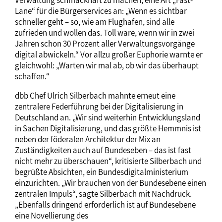
Verwaltung schmackhaft zu machen, eine Art „Fast-
Lane“ für die Bürgerservices an: „Wenn es sichtbar
schneller geht – so, wie am Flughafen, sind alle
zufrieden und wollen das. Toll wäre, wenn wir in zwei
Jahren schon 30 Prozent aller Verwaltungsvorgänge
digital abwickeln.“ Vor allzu großer Euphorie warnte er
gleichwohl: „Warten wir mal ab, ob wir das überhaupt
schaffen.“
dbb Chef Ulrich Silberbach mahnte erneut eine
zentralere Federführung bei der Digitalisierung in
Deutschland an. „Wir sind weiterhin Entwicklungsland
in Sachen Digitalisierung, und das größte Hemmnis ist
neben der föderalen Architektur der Mix an
Zuständigkeiten auch auf Bundeseben – das ist fast
nicht mehr zu überschauen“, kritisierte Silberbach und
begrüßte Absichten, ein Bundesdigitalministerium
einzurichten. „Wir brauchen von der Bundesebene einen
zentralen Impuls“, sagte Silberbach mit Nachdruck.
„Ebenfalls dringend erforderlich ist auf Bundesebene
eine Novellierung des