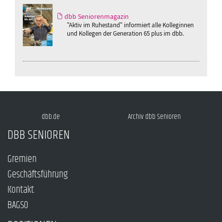
dbb Seniorenmagazin
"Aktiv im Ruhestand" informiert alle Kolleginnen
und Kollegen der Generation 65 plus im dbb.
dbb.de
Archiv dbb Senioren
DBB SENIOREN
Gremien
Geschäftsführung
Kontakt
BAGSO