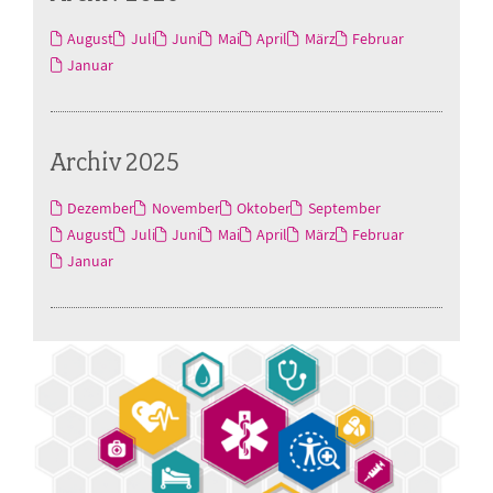
August
Juli
Juni
Mai
April
März
Februar
Januar
Archiv 2025
Dezember
November
Oktober
September
August
Juli
Juni
Mai
April
März
Februar
Januar