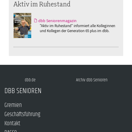
Aktiv im Ruhestand
dbb Seniorenmagazin
"Aktiv im Ruhestand" informiert alle Kolleginnen
und Kollegen der Generation 65 plus im dbb.
dbb.de
Archiv dbb Senioren
DBB SENIOREN
Gremien
Geschäftsführung
Kontakt