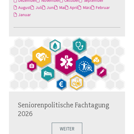
Dezember
November
Oktober
September
August
Juli
Juni
Mai
April
März
Februar
Januar
Seniorenpolitische Fachtagung
2026
WEITER