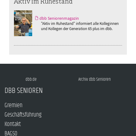
Aktiv im Ruhestand
dbb Seniorenmagazin
"Aktiv im Ruhestand" informiert alle Kolleginnen
und Kollegen der Generation 65 plus im dbb.
dbb.de
Archiv dbb Senioren
DBB SENIOREN
Gremien
Geschäftsführung
Kontakt
BAGSO