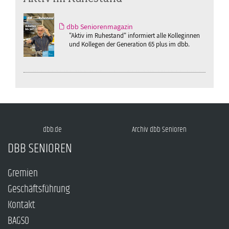
dbb Seniorenmagazin
"Aktiv im Ruhestand" informiert alle Kolleginnen
und Kollegen der Generation 65 plus im dbb.
dbb.de
Archiv dbb Senioren
DBB SENIOREN
Gremien
Geschäftsführung
Kontakt
BAGSO