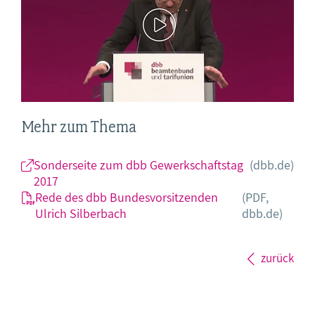
Mehr zum Thema
Sonderseite zum dbb Gewerkschaftstag
(dbb.de)
2017
Rede des dbb Bundesvorsitzenden
(PDF,
Ulrich Silberbach
dbb.de)
zurück