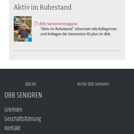
Aktiv im Ruhestand
dbb Seniorenmagazin
"Aktiv im Ruhestand" informiert alle Kolleginnen
und Kollegen der Generation 65 plus im dbb.
dbb.de
Archiv dbb Senioren
DBB SENIOREN
Gremien
Geschäftsführung
Kontakt