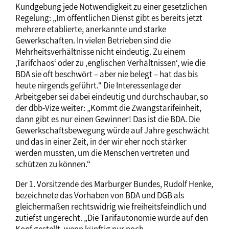
Kundgebung jede Notwendigkeit zu einer gesetzlichen
Regelung: „Im öffentlichen Dienst gibt es bereits jetzt
mehrere etablierte, anerkannte und starke
Gewerkschaften. In vielen Betrieben sind die
Mehrheitsverhältnisse nicht eindeutig. Zu einem
‚Tarifchaos‘ oder zu ‚englischen Verhältnissen‘, wie die
BDA sie oft beschwört – aber nie belegt – hat das bis
heute nirgends geführt.“ Die Interessenlage der
Arbeitgeber sei dabei eindeutig und durchschaubar, so
der dbb-Vize weiter: „Kommt die Zwangstarifeinheit,
dann gibt es nur einen Gewinner! Das ist die BDA. Die
Gewerkschaftsbewegung würde auf Jahre geschwächt
und das in einer Zeit, in der wir eher noch stärker
werden müssten, um die Menschen vertreten und
schützen zu können.“
Der 1. Vorsitzende des Marburger Bundes, Rudolf Henke,
bezeichnete das Vorhaben von BDA und DGB als
gleichermaßen rechtswidrig wie freiheitsfeindlich und
zutiefst ungerecht. „Die Tarifautonomie würde auf den