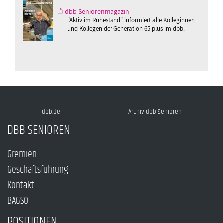
dbb Seniorenmagazin
"Aktiv im Ruhestand" informiert alle Kolleginnen
und Kollegen der Generation 65 plus im dbb.
dbb.de
Archiv dbb Senioren
DBB SENIOREN
Gremien
Geschäftsführung
Kontakt
BAGSO
POSITIONEN