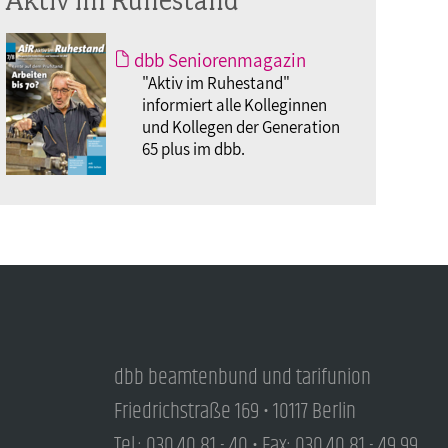
dbb Seniorenmagazin
"Aktiv im Ruhestand"
informiert alle Kolleginnen
und Kollegen der Generation
65 plus im dbb.
dbb beamtenbund und tarifunion
Friedrichstraße 169 • 10117 Berlin
Tel.: 030.40 81 - 40 • Fax: 030.40 81 - 49 99