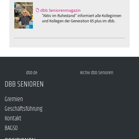
dbb Seniorenmagazin
"Aktiv im Ruhestand" informiert alle Kolleginnen
und Kollegen der Generation 65 plus im dbb.
dbb.de
Archiv dbb Senioren
DBB SENIOREN
Gremien
Geschäftsführung
Kontakt
BAGSO