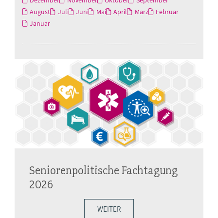
Dezember
November
Oktober
September
August
Juli
Juni
Mai
April
März
Februar
Januar
Seniorenpolitische Fachtagung
2026
WEITER