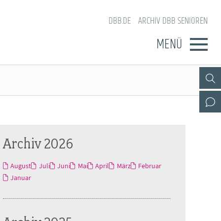
DBB.DE
ARCHIV DBB SENIOREN
MENÜ
Archiv 2026
August
Juli
Juni
Mai
April
März
Februar
Januar