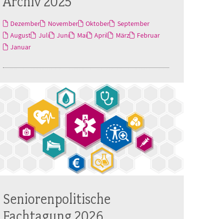
Archiv 2025
Dezember
November
Oktober
September
August
Juli
Juni
Mai
April
März
Februar
Januar
Seniorenpolitische
Fachtagung 2026