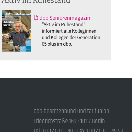
dbb Seniorenmagazin
"Aktiv im Ruhestand"
informiert alle Kolleginnen
und Kollegen der Generation
65 plus im dbb.
dbb beamtenbund und tarifunion
Friedrichstraße 169 • 10117 Berlin
Tel.: 030.40 81 - 40 • Fax: 030.40 81 - 49 99